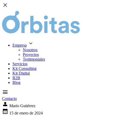
close
expand_more
Empresa
Nosotros
Proyectos
Testimoniales
Servicios
Kit Consulting
Kit Digital
B2B
Blog
menu
Contacto
person
Mario Gutiérrez
calendar_month
15 de enero de 2024